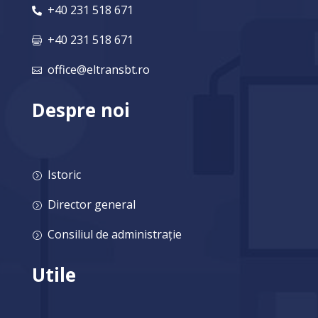
+40 231 518 671

+40 231 518 671

office@eltransbt.ro

Despre noi
Istoric
=
Director general
=
Consiliul de administrație
=
Utile