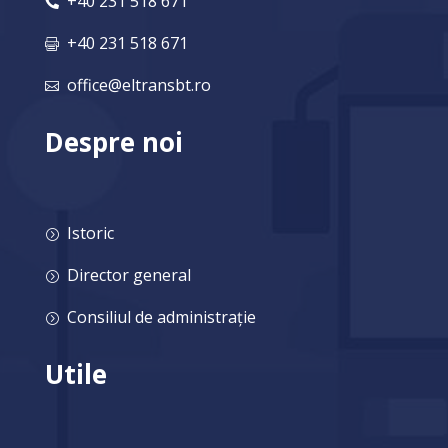
+40 231 518 671

+40 231 518 671

office@eltransbt.ro

Despre noi
Istoric
=
Director general
=
Consiliul de administrație
=
Utile