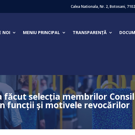
Calea Nationala, Nr. 2, Botosani, 710
E NOI
MENIU PRINCIPAL
TRANSPARENȚĂ
DOCUME
a făcut selecţia membrilor Consil
n funcţii şi motivele revocărilor