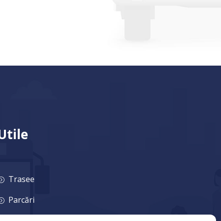
Utile
Trasee
=
Parcări
=
Tarife
=