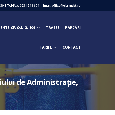
239 | Tel/Fax:
0231 518 671
| Email: office@eltransbt.ro
NTE CF. O.U.G. 109
TRASEE
PARCĂRI
TARIFE
CONTACT
iului de Administraţie,