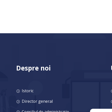
Despre noi
Istoric
=
Director general
=
Consiliul de administrație
=