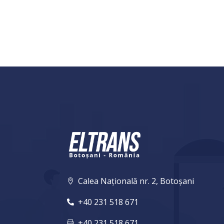
Calea Națională nr. 2, Botoșani

+40 231 518 671

+40 231 518 671
