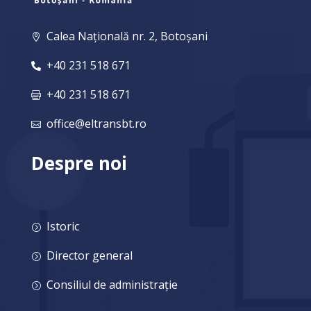
Calea Națională nr. 2, Botoșani

+40 231 518 671

+40 231 518 671

office@eltransbt.ro

Despre noi
Istoric
=
Director general
=
Consiliul de administrație
=