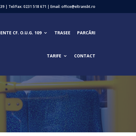
239 | Tel/Fax:
0231 518 671
| Email: office@eltransbt.ro
NTE CF. O.U.G. 109
TRASEE
PARCĂRI
TARIFE
CONTACT