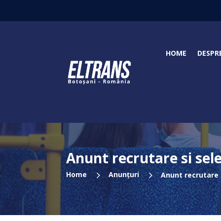
HOME
DESPR
Anunt recrutare si sele
5
5
Home
Anunțuri
Anunt recrutare s