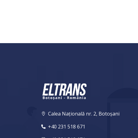
Calea Națională nr. 2, Botoșani

+40 231 518 671
