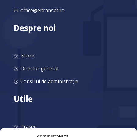
office@eltransbt.ro

Despre noi
Istoric
=
Director general
=
Consiliul de administrație
=
Utile
Trasee
=
Administrează