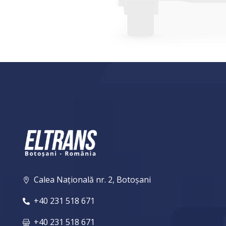
Calea Națională nr. 2, Botoșani

+40 231 518 671

+40 231 518 671
