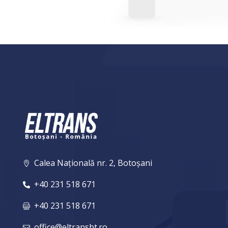
Calea Națională nr. 2, Botoșani

+40 231 518 671

+40 231 518 671

office@eltransbt.ro
