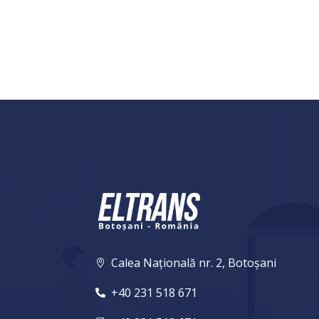
Calea Națională nr. 2, Botoșani

+40 231 518 671
