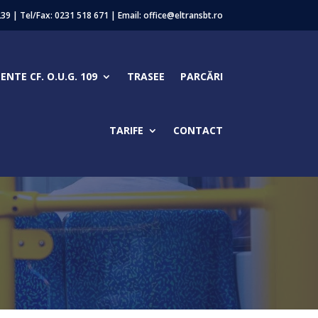
239 | Tel/Fax:
0231 518 671
| Email: office@eltransbt.ro
NTE CF. O.U.G. 109
TRASEE
PARCĂRI
TARIFE
CONTACT